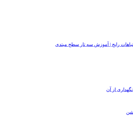
هات رایج | آموزش سه تار سطح مبتدی
گهداری از آن
یشن