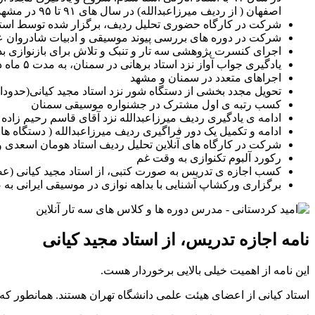
اصفهان ( از ردیف میرزاعبدالله) در سال های ۹۱ تا ۹۵ در مشهد و تهران
شرکت در کارگاه حضوری تحلیل ردیف، برگزار شده توسط استا
شرکت در دوره های بررسی پیوند موسیقی و ادبیات شادروان 
اجرای کنسرت پژوهشی سه تار و تنبک و تلاش برای بازنوازی بداه
یادگیری جواب آواز نزد استاد برهانی در سمنان، به مدت ۵ ماه در سال ۹۶
اجراهای متعدد در سمنان و مشهد
تحویل مجدد بخشی از دستگاه شور نزد استاد مجید کیانی(حدودا سال ۹۵، در 
کسب رتبه ی اول مشترک در جشنواره موسیقی سمنان
ادامه ی یادگیری ردیف میرزاعبدالله نزد آقای قاسم رحیم زاده و ف
ادامه و تکمیل یک دور فراگیری ردیف میرزاعبدالله ( دستگاه های
شرکت در کارگاه های آنلاین تحلیل ردیف استاد هومان اسعدی و
رکورد آلبوم تکنوازی به وقت غم
کسب اجازه ی تدریس به صورت کتبی، از استاد مجید کیانی (عض
برگزاری ورکشاپ آشنایی با بداهه نوازی در موسیقی ایرانی به 
نامه اجازه تدریس، از استاد مجید کیانی
این نامه از اهمیت خیلی بالایی برخوردار هست.
استاد کیانی از اعضای هیئت علمی دانشگاه تهران هستند. همانطور ک