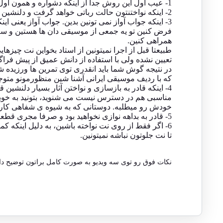
1- عیب اول این روش جدا از اینکه دشواره و همون اول کار درگیر سختی های یادگیری نت میشین اینه که دستگاه هارو نخواهید شناخت.
2- اینکه نواختنتون حالت رباتی خواهد گرفت و دلنشین نمیشه.
3- اینکه جواب آواز نمی تونین بدین. جواب آواز یعنی اینکه خواننده ای در کنار شما به صورت بداهه بخونه و شما با سازتون همراهیش کنین و جواب آوازهاشو با سازتون بدین.
فرض کنین تو یه جمعی از موسیقی دان ها هستین و سه
همراهی کنین.
طبیعتا قبل از اجرا نمیتونین از استاد بخواین نت چیزه
تعیین نشده ولی با استفاده از دانش عمیق از پیش فرا
در نتیجه گوش شما باید انقدری توی تمرین ها ورزیده 
که با ردیف موسیقی ایرانی آشنا شین منظورمونو متو
4- اینکه قادر به بازسازی و نواختن آثار بسیار دلن
مناسبی هم در دسترس نیست می شنوید، بتونید به خوبی
خودش رو میطلبه. دوستانی که به شیوه ی شفاهی کار م
5- قادر به بداهه نوازی نخواهید بود و صرفا مجری قطعات از پیش ساخته می شین.
6- اگر فقط از روی نت نواخته باشین، به دلیل اینکه
تا نت جلوتون نباشه نمیتونین.
نکات فوق رو توی سه ویدیو به صورت کامل براتون توضیح دادی