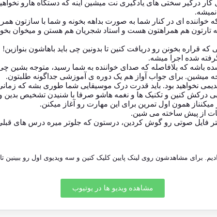
 تارتون هم همراهتون هست و استاد شجریان هم هستن و میخوان بخونن
ایی که قراره بخونن رو دریافت کنین تا بدونین چی باید باهاشون بنوازی
گرفته شده اجرا میشه.
شده باشه که بلافاصله که صدای خواننده به شما رسید، متوجه بشین چی 
جه میشین. برای جواب آواز هم یک دوره ی آموزشی جداگونه طلبتون.
شین قدیمی نخواهید بود. باید قدرت درک موسیقایی شما طوری بشه که زم
 درکش کنین و تکنیک ها و نغمه هاشو صرفا با شنیدن تشخیص بدین و ب
یکنناز همون اول تمرین برای این مهارت رو آغاز میکنن.
 کمتر فایل صوتی رو گوش کردین، درستون که جلوتر میره درس های قبلی
م. برای مشاهدشون روی لینک پایین کلیک کنین و سه ویدیوی اول رو ببینین تا 
مشاهده ویدیو ها در یوتیوب