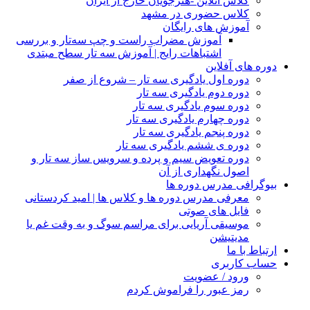
کلاس آنلاین -هنرجویان خارج از ایران
کلاس حضوری در مشهد
آموزش های رایگان
آموزش مضراب راست و چپ سه‌تار و بررسی
اشتباهات رایج | آموزش سه تار سطح مبتدی
دوره های آفلاین
دوره اول یادگیری سه تار – شروع از صفر
دوره دوم یادگیری سه تار
دوره سوم یادگیری سه تار
دوره چهارم یادگیری سه تار
دوره پنجم یادگیری سه تار
دوره ی ششم یادگیری سه تار
دوره تعویض سیم و پرده و سرویس ساز سه تار و
اصول نگهداری از آن
بیوگرافی مدرس دوره ها
معرفی مدرس دوره ها و کلاس ها | امید کردستانی
فایل های صوتی
موسیقی آریایی برای مراسم سوگ و به وقت غم یا
مدیتیشن
ارتباط با ما
حساب کاربری
ورود / عضویت
رمز عبور را فراموش کردم