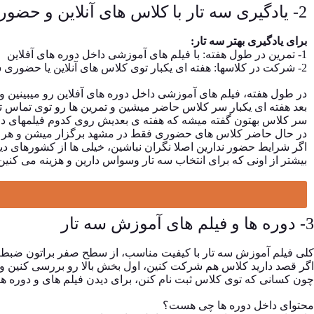
2- یادگیری سه تار با کلاس های آنلاین و حضوری
برای یادگیری بهتر سه تار:
1- تمرین در طول هفته: با فیلم های آموزشی داخل دوره های آفلاین
2- شرکت در کلاسها: هفته ای یکبار توی کلاس های آنلاین یا حضوری شرکت کنین تا نواختنتون بررسی بشه و اگه لازم باشه تمرینات اضافه بهتون بدیم.
در طول هفته، فیلم های آموزشی داخل دوره های آفلاین رو میبینین و ت
بعد هفته ای یکبار سر کلاس حاضر میشین و تمرین ها رو توی تماس تص
سر کلاس بهتون گفته میشه که هفته ی بعدیش روی کدوم فیلمهای دور
در حال حاضر کلاس های حضوری فقط در مشهد برگزار میشن و هر 6 هفته به یکی از شهرهایی که تعداد هنرجوها توش بیشتر باشه سفر میکنیم و قرار ملاقات حضوری برای رفع اشکال گذاشته میشه.
اگر شرایط حضور ندارین اصلا نگران نباشین، خیلی ها از کشورهای دیگ
بیشتر از اونی که برای انتخاب سه تار وسواس دارین و هزینه می کنین، 
3- دوره ها و فیلم های آموزش سه تار
کلی فیلم آموزش سه تار با کیفیت مناسب، از سطح صفر براتون ضبط 
اگر قصد دارید کلاس هم شرکت کنین، اول بخش بالا رو بررسی کنین و 
چون کسانی که توی کلاس ثبت نام کنن، برای دیدن فیلم های و دوره ها
محتوای داخل دوره ها چی هست؟