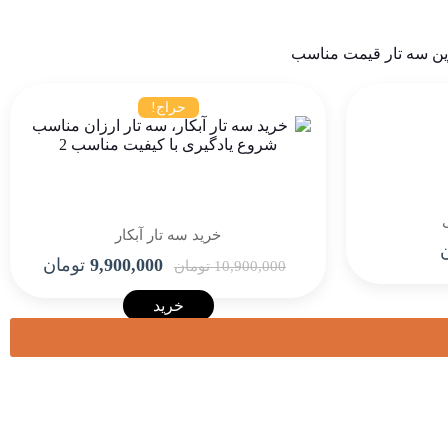
حراج!
خرید سه تار آبکار
ن
9,900,000
تومان
10,900,000
تومان
خرید