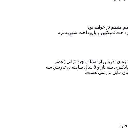
م منظم تر خواهد بود.
رداخت نمیکنین و با پرداخت شهریه ترم
زه ی تدریس از استاد مجید کیانی (عضو
هیئت علمی دانشگاه تهران) دریافت کردند. تقریبا 20 سال سابقه ی یادگیری سه تار و 8 سال سابقه ی تدریس سه
یشان قابل بررسی هست.
تیه.