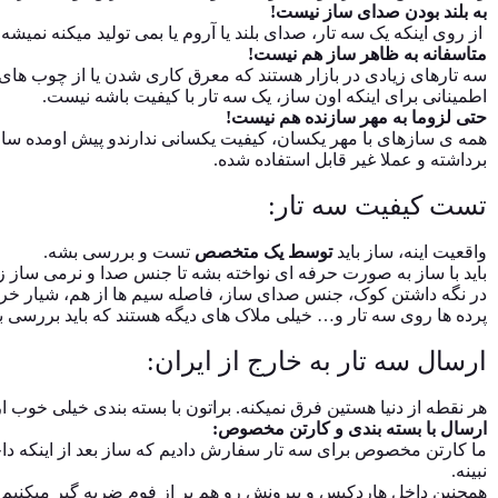
به بلند بودن صدای ساز نیست!
از روی اینکه یک سه تار، صدای بلند یا آروم یا بمی تولید میکنه نمیشه
متاسفانه به ظاهر ساز هم نیست!
سه تارهای زیادی در بازار هستند که معرق کاری شدن یا از چوب های
اطمینانی برای اینکه اون ساز، یک سه تار با کیفیت باشه نیست.
حتی لزوما به مهر سازنده هم نیست!
همه ی سازهای با مهر یکسان، کیفیت یکسانی ندارندو پیش اومده سا
برداشته و عملا غیر قابل استفاده شده.
تست کیفیت سه تار:
واقعیت اینه، ساز باید
توسط یک متخصص
تست و بررسی بشه.
باید با ساز به صورت حرفه ای نواخته بشه تا جنس صدا و نرمی ساز
در نگه داشتن کوک، جنس صدای ساز، فاصله سیم ها از هم، شیار خرک
پرده ها روی سه تار و… خیلی ملاک های دیگه هستند که باید بررسی 
ارسال سه تار به خارج از ایران:
هر نقطه از دنیا هستین فرق نمیکنه. براتون با بسته بندی خیلی خوب 
ارسال با بسته بندی و کارتن مخصوص:
ما کارتن مخصوص برای سه تار سفارش دادیم که ساز بعد از اینکه 
نبینه.
همچنین داخل هاردکیس و بیرونش رو هم پر از فوم ضربه گیر میکنیم ت