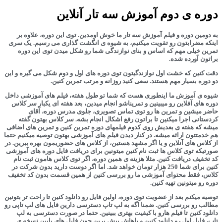
دوره ی دوم آموزش سه تار آنلاین
به دومین دوره و فیلم آموزش سه تار ما خوش اومدین. توی این دوره، علاوه بر
اینکه مضرابتون رو تقویت میکنیم، به شیوه ی انگشت گذاری می رسیم. یک سری
تمرین خیلی مهم که اساس و بنای نوازندگی شما رو شکل میدن توی این دوره
براتون آورده شده.
دقت کنین که خشت اول نوازندگیتون توی دوره های اول و دوم شکل می گیره و این
دو دوره بسیار مهم هستند. سعی کنید روزانه و مرتب تمرین کنین.
شیوه ی آموزش ما اینطوری هست که شما تو طول هفته، فیلم های آموزشی داخل
دوره های آفلاین رو میبینین و تمریناشو انجام میدین، بعد هفته ای یکبار سر کلاس
حاضر میشین و تمرین ها رو توی تماس تصویری، جلوی مدرس دوره، آقای
کردستانی اجرا میکنین تا براتون رفع اشکال انجام بشه. سر کلاس بهتون گفته
میشه که هفته ی بعدیش روی کدوم فیلمهای دوره تمرین کنین و تمرین های اضافی
هم خدمتتون ارائه میشه.
در کنار دیدن فیلم های آموزشی بهتون توصیه میکنیم حتما
از کلاس های آنلاین و یا اگر مشهد هستین، از کلاس های حضوریمون بهره ببرین. در
صورتیکه توی کلاس ها ثبت نام کنین میتونین برای دریافت فایل دوره های آموزشی
کد تخفیف دریافت کنین. مثلا هزینه ی همین دوره، اگر توی کلاس هامون ثبت نام
کنین برای شما 250 هزار تومان خواهد شد. اما اگر دوست دارید بدون شرکت در
کلاس، فقط محتوای آموزشی ما رو بررسی کنین از همین قسمت بدون کد تخفیف
دوره رو میتونین تهیه کنین.
توصیه میکنم بعد از عضویت توی دوره، اولین فایل رو دانلود کنین تا راحت تر بتونین
مطالب رو بررسی کنین. ضمنا اگه به لپ تاپ دسترسی دارین فایل های لپ تاپی رو
دانلود کنین تا فیلم هارو با کیفیت بهتری ببینین. حتما در صورت دسترسی به لپ
تاپ، فایل اول رو دانلود کنین و باهاش پیش برین چون فایل های پایین نسخه ی