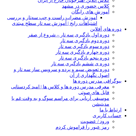
کلاس آنلاین -هنرجویان خارج از ایران
کلاس حضوری در مشهد
آموزش های رایگان
آموزش مضراب راست و چپ سه‌تار و بررسی
اشتباهات رایج | آموزش سه تار سطح مبتدی
دوره های آفلاین
دوره اول یادگیری سه تار – شروع از صفر
دوره دوم یادگیری سه تار
دوره سوم یادگیری سه تار
دوره چهارم یادگیری سه تار
دوره پنجم یادگیری سه تار
دوره ی ششم یادگیری سه تار
دوره تعویض سیم و پرده و سرویس ساز سه تار و
اصول نگهداری از آن
بیوگرافی مدرس دوره ها
معرفی مدرس دوره ها و کلاس ها | امید کردستانی
فایل های صوتی
موسیقی آریایی برای مراسم سوگ و به وقت غم یا
مدیتیشن
ارتباط با ما
حساب کاربری
ورود / عضویت
رمز عبور را فراموش کردم