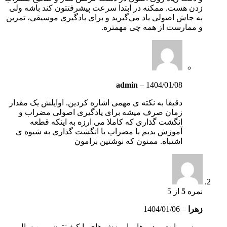
زدن هست. ممکنه در ابتدا سرعت پیشرفتتون کند باشه ولی
به جاش اصولی یاد می‌گیرید و برای یادگیری موسیقی، تمرین
و ممارست از همه چی مهمتره.
admin
–
1404/01/08
دقیقا به نکته ی مهمی اشاره کردین. اوایلش یک مقدار
زمان صرف میشه برای یادگیری اصولی مضراب و
انگشت گذاری که کاملا می ارزه به اینکه قطعه
آموزش بدیم با مضراب یا انگشت گذاری به شیوه ی
اشتباه. ممنون که نوشتین برامون
نمره
5
از 5
زهرا
–
1404/01/06
مرسی بابت ویدیو ها و اموزش های با کیفیتتون . من سال